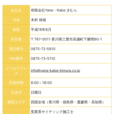
会社名
有限会社Yane・Kabe きむら
代表
木村 靖雄
創業
平成18年8月
所在地
〒767-0011 香川県三豊市高瀬町下勝間90-1
電話番号
0875-72-5910
FAX番号
0875-73-5110
メールアドレ
info@yane-kabe-kimura.co.jp
ス
営業時間
8:00～18:00
定休日
日曜日
事業エリア
四国全域（香川県・徳島県・愛媛県・高知県）
窯業系サイディング施工士